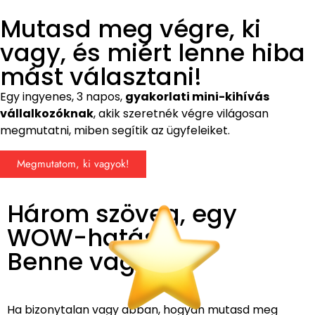
Mutasd meg végre, ki
vagy, és miért lenne hiba
mást választani!
Egy ingyenes, 3 napos,
gyakorlati mini-kihívás
vállalkozóknak
, akik szeretnék végre világosan
megmutatni, miben segítik az ügyfeleiket.
Megmutatom, ki vagyok!
Három szöveg, egy
WOW-hatás.
Benne vagy?
Ha bizonytalan vagy abban, hogyan mutasd meg