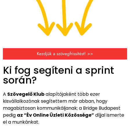
Kezdjük a szövegfrissítést! >>
Ki fog segíteni a sprint
során?
A
Szövegelő Klub
alapítójaként több ezer
kisvállalkozónak segítettem már abban, hogy
magabiztosan kommunikáljanak; a Bridge Budapest
pedig
az “Év Online Üzleti Közössége”
díjjal ismerte
el a munkánkat.