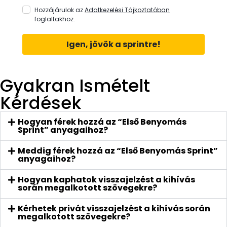
Hozzájárulok az
Adatkezelési Tájkoztatóban
foglaltakhoz.
Igen, jövök a sprintre!
Gyakran Ismételt
Kérdések
Hogyan férek hozzá az “Első Benyomás
Sprint” anyagaihoz?
Meddig férek hozzá az “Első Benyomás Sprint”
anyagaihoz?
Hogyan kaphatok visszajelzést a kihívás
során megalkotott szövegekre?
Kérhetek privát visszajelzést a kihívás során
megalkotott szövegekre?