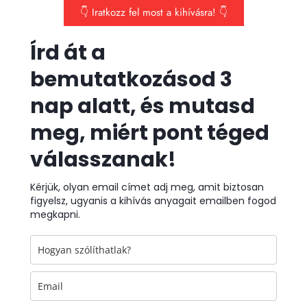
👇 Iratkozz fel most a kihívásra! 👇
Írd át a
bemutatkozásod 3
nap alatt, és mutasd
meg, miért pont téged
válasszanak!
Kérjük, olyan email címet adj meg, amit biztosan
figyelsz, ugyanis a kihívás anyagait emailben fogod
megkapni.