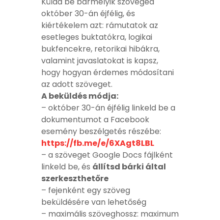
Küldd be bármelyik szöveged
október 30-án éjfélig, és
kiértékelem azt: rámutatok az
esetleges buktatókra, logikai
bukfencekre, retorikai hibákra,
valamint javaslatokat is kapsz,
hogy hogyan érdemes módosítani
az adott szöveget.
A beküldés módja:
– október 30-án éjfélig linkeld be a
dokumentumot a Facebook
esemény beszélgetés részébe:
https://fb.me/e/6XAgt8LBL
– a szöveget Google Docs fájlként
linkeld be, és
állítsd bárki által
szerkeszthetőre
– fejenként egy szöveg
beküldésére van lehetőség
– maximális szöveghossz: maximum