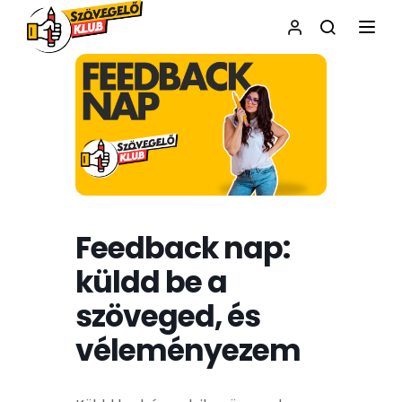
NAVI
Feedback nap:
küldd be a
szöveged, és
véleményezem