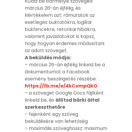
Küldd be bármelyik szöveged
március 26-án éjfélig, és
kiértékelem azt: rámutatok az
esetleges buktatókra, logikai
bukfencekre, retorikai hibákra,
valamint javaslatokat is kapsz,
hogy hogyan érdemes módosítani
az adott szöveget.
A beküldés módja:
– március 26-án éjfélig linkeld be a
dokumentumot a Facebook
esemény beszélgetés részébe:
https://fb.me/e/4kCvmpQkO
– a szöveget Google Docs fájlként
linkeld be, és
állítsd bárki által
szerkeszthetőre
– fejenként egy szöveg
beküldésére van lehetőség
– maximális szöveghossz: maximum