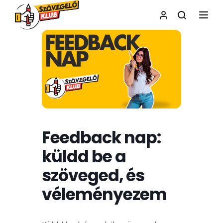
NAVI
Feedback nap:
küldd be a
szöveged, és
véleményezem