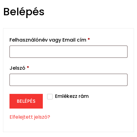
Belépés
Felhasználónév vagy Email cím
*
Jelszó
*
Emlékezz rám
BELÉPÉS
Elfelejtett jelszó?