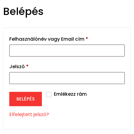
Belépés
Felhasználónév vagy Email cím
*
Jelszó
*
Emlékezz rám
BELÉPÉS
Elfelejtett jelszó?