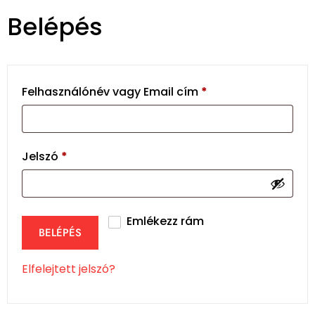
Belépés
Felhasználónév vagy Email cím
*
Jelszó
*
Emlékezz rám
BELÉPÉS
Elfelejtett jelszó?