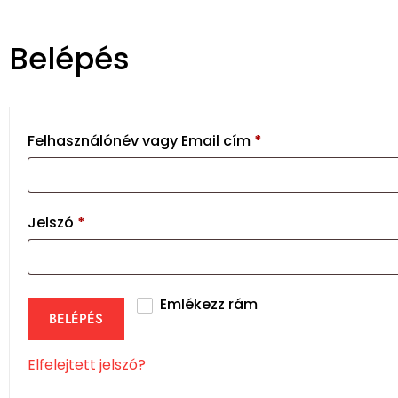
Belépés
Felhasználónév vagy Email cím
*
Jelszó
*
Emlékezz rám
BELÉPÉS
Elfelejtett jelszó?