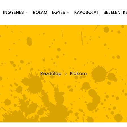
INGYENES
RÓLAM
EGYÉB
KAPCSOLAT
BEJELENTK
Kezdőlap
Fiókom