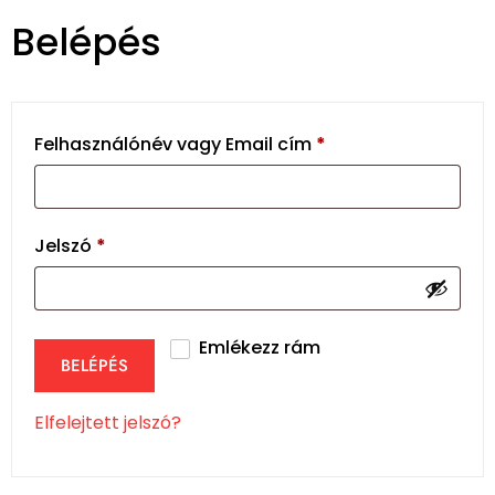
Belépés
Felhasználónév vagy Email cím
*
Jelszó
*
Emlékezz rám
BELÉPÉS
Elfelejtett jelszó?