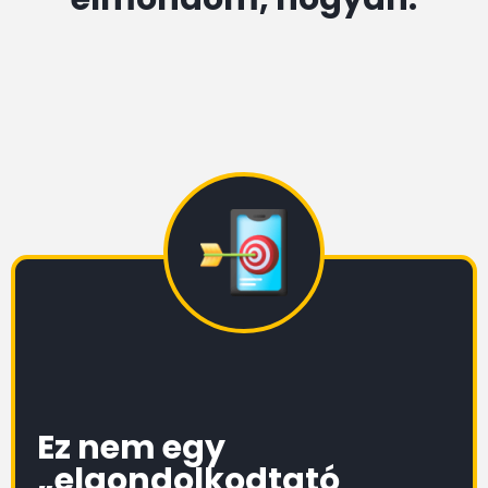
Ez nem egy
„elgondolkodtató