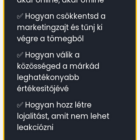
✅ Hogyan csökkentsd a
marketingzajt és tűnj ki
végre a tömegből
✅ Hogyan válik a
közösséged a márkád
leghatékonyabb
értékesítőjévé
✅ Hogyan hozz létre
lojalitást, amit nem lehet
leakciózni