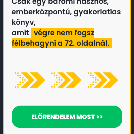
Csak egy baromi hasznos,
emberközpontú, gyakorlatias
könyv,
amit
végre nem fogsz
félbehagyni a 72. oldalnál.
ELŐRENDELEM MOST >>