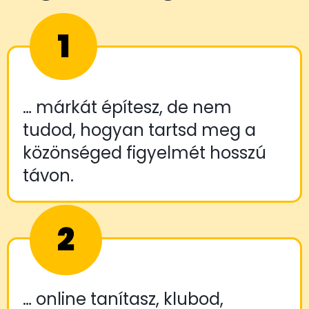
1
… márkát építesz, de nem
tudod, hogyan tartsd meg a
közönséged figyelmét hosszú
távon.
2
… online tanítasz, klubod,