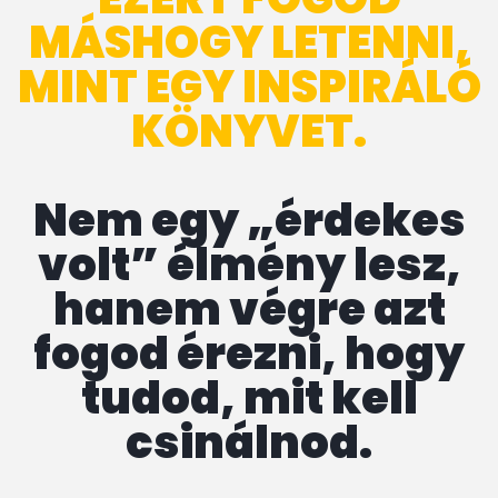
MÁSHOGY LETENNI,
MINT EGY INSPIRÁLÓ
KÖNYVET.
Nem egy „érdekes
volt” élmény lesz,
hanem végre azt
fogod érezni, hogy
tudod, mit kell
csinálnod.