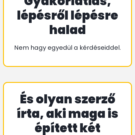
Gyakorlatias,
lépésről lépésre
halad
Nem hagy egyedül a kérdéseiddel.
És olyan szerző
írta, aki maga is
épített két