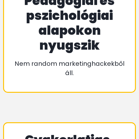
Pedagógiai és
pszichológiai
alapokon
nyugszik
Nem random marketinghackekből
áll.