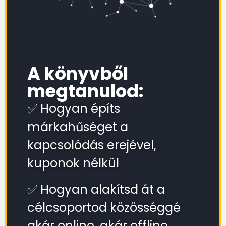
A könyvből
megtanulod:
✅ Hogyan építs
márkahűséget a
kapcsolódás erejével,
kuponok nélkül
✅ Hogyan alakítsd át a
célcsoportod közösséggé
akár online, akár offline