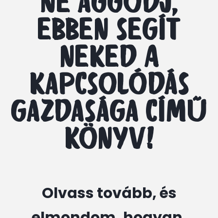
Ne aggódj,
ebben segít
neked A
kapcsolódás
gazdasága című
könyv!
Olvass tovább, és
elmondom, hogyan.