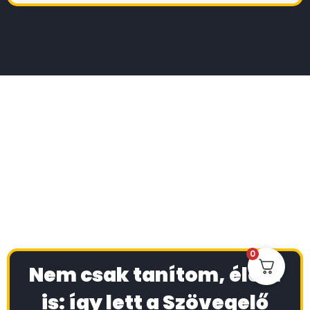
0
Nem csak tanítom, élem
is: így lett a Szövegelő