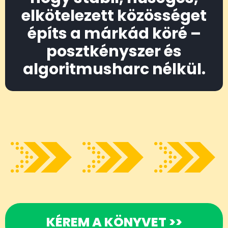
elkötelezett közösséget
építs a márkád köré –
posztkényszer és
algoritmusharc nélkül.
KÉREM A KÖNYVET >>