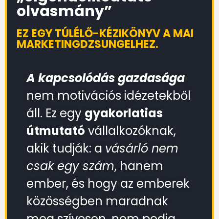
olvasmány”
EZ EGY TÚLÉLŐ-KÉZIKÖNYV A MAI
MARKETINGDZSUNGELHEZ.
A kapcsolódás gazdasága
nem motivációs idézetekből
áll.
Ez egy
gyakorlatias
útmutató
vállalkozóknak,
akik tudják:
a
vásárló nem
csak egy szám
, hanem
ember, és hogy az emberek
közösségben maradnak
meg szívesen, nem pedig