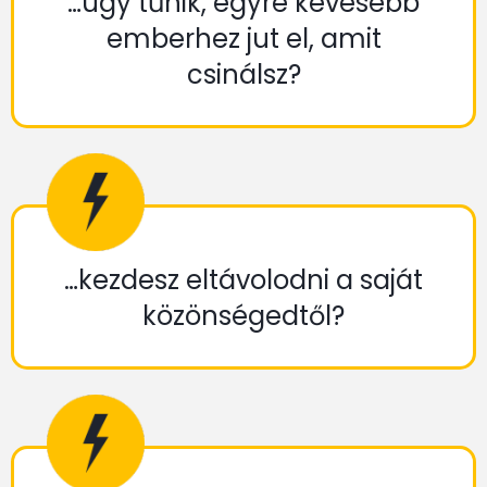
…úgy tűnik, egyre kevesebb
emberhez jut el, amit
csinálsz?
…kezdesz eltávolodni a saját
közönségedtől?