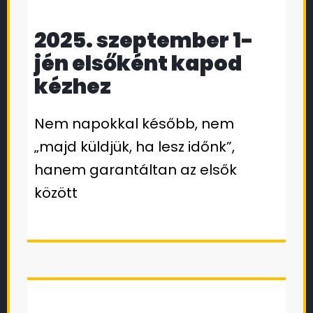
2025. szeptember 1-
jén elsőként kapod
kézhez
Nem napokkal később, nem
„majd küldjük, ha lesz időnk”,
hanem garantáltan az elsők
között