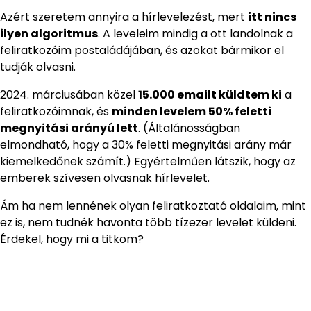
Azért szeretem annyira a hírlevelezést, mert
itt nincs
ilyen algoritmus
. A leveleim mindig a ott landolnak a
feliratkozóim postaládájában, és azokat bármikor el
tudják olvasni.
2024. márciusában közel
15.000 emailt küldtem ki
a
feliratkozóimnak, és
minden levelem 50% feletti
megnyitási arányú lett
. (Általánosságban
elmondható, hogy a 30% feletti megnyitási arány már
kiemelkedőnek számít.) Egyértelműen látszik, hogy az
emberek szívesen olvasnak hírlevelet.
Ám ha nem lennének olyan feliratkoztató oldalaim, mint
ez is, nem tudnék havonta több tízezer levelet küldeni.
Érdekel, hogy mi a titkom?