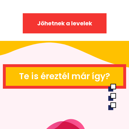
Jöhetnek a levelek
Te is éreztél már így?