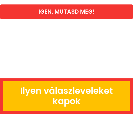
IGEN, MUTASD MEG!
Ilyen válaszleveleket
kapok