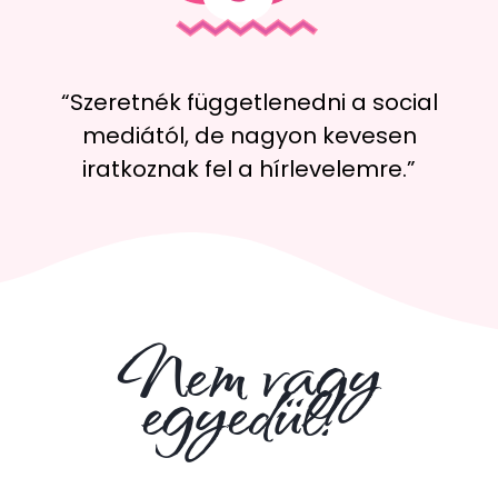
“Szeretnék függetlenedni a social
mediától, de nagyon kevesen
iratkoznak fel a hírlevelemre.”
Nem vagy
egyedül!