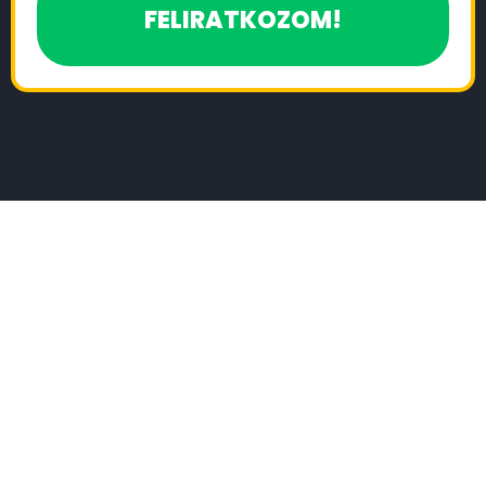
FELIRATKOZOM!
Ilyen válaszokat kapok a