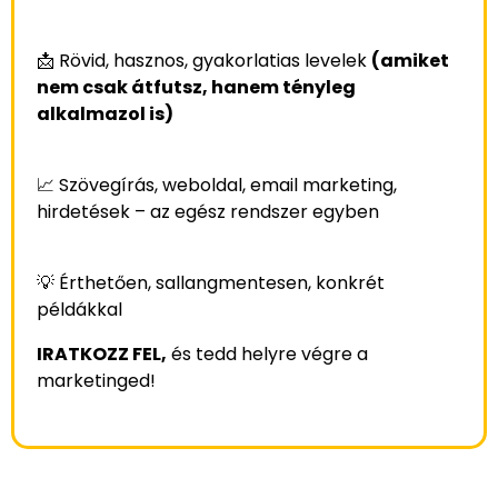
📩 Rövid, hasznos, gyakorlatias levelek
(amiket
nem csak átfutsz, hanem tényleg
alkalmazol is)
📈 Szövegírás, weboldal, email marketing,
hirdetések – az egész rendszer egyben
💡 Érthetően, sallangmentesen, konkrét
példákkal
IRATKOZZ FEL,
és tedd helyre végre a
marketinged!