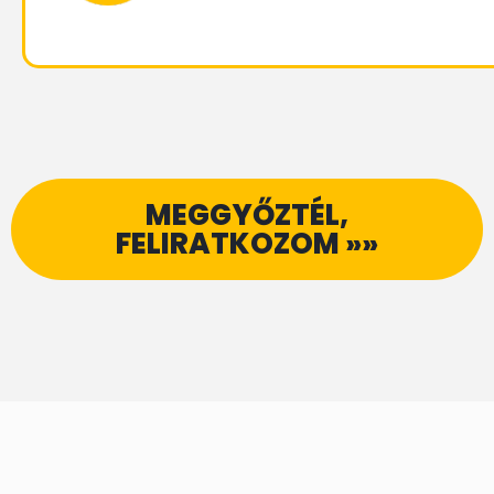
MEGGYŐZTÉL,
FELIRATKOZOM »»