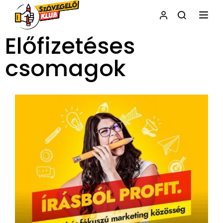
NAVI
Előfizetéses
csomagok