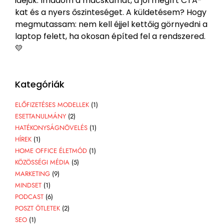
idejük. Imádom a macskámat, a jól megírt CTA-
kat és a nyers őszinteséget. A küldetésem? Hogy
megmutassam: nem kell éjjel kettőig görnyedni a
laptop felett, ha okosan építed fel a rendszered.
💛
Kategóriák
ELŐFIZETÉSES MODELLEK
(1)
ESETTANULMÁNY
(2)
HATÉKONYSÁGNÖVELÉS
(1)
HÍREK
(1)
HOME OFFICE ÉLETMÓD
(1)
KÖZÖSSÉGI MÉDIA
(5)
MARKETING
(9)
MINDSET
(1)
PODCAST
(6)
POSZT ÖTLETEK
(2)
SEO
(1)