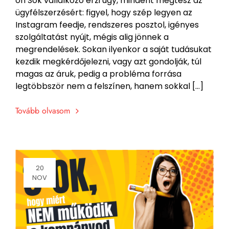
on Sok vállalkozó érzi úgy, mindent megtesz az
ügyfélszerzésért: figyel, hogy szép legyen az
Instagram feedje, rendszeres posztol, igényes
szolgáltatást nyújt, mégis alig jönnek a
megrendelések. Sokan ilyenkor a saját tudásukat
kezdik megkérdőjelezni, vagy azt gondolják, túl
magas az áruk, pedig a probléma forrása
legtöbbször nem a felszínen, hanem sokkal […]
Tovább olvasom
20
NOV