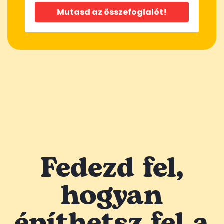
Mutasd az összefoglalót!
Fedezd fel,
hogyan
építhetsz fel a