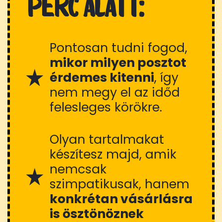
perc alatt:
Pontosan tudni fogod,
mikor milyen posztot
érdemes kitenni
, így
nem megy el az időd
felesleges körökre.
Olyan tartalmakat
készítesz majd, amik
nemcsak
szimpatikusak, hanem
konkrétan vásárlásra
is ösztönöznek