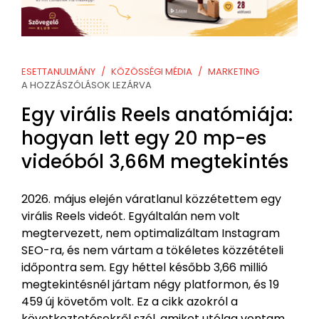
ESETTANULMÁNY
KÖZÖSSÉGI MÉDIA
MARKETING
A HOZZÁSZÓLÁSOK LEZÁRVA
Egy virális Reels anatómiája:
hogyan lett egy 20 mp-es
videóból 3,66M megtekintés
2026. május elején váratlanul közzétettem egy
virális Reels videót. Egyáltalán nem volt
megtervezett, nem optimalizáltam Instagram
SEO-ra, és nem vártam a tökéletes közzétételi
időpontra sem. Egy héttel később 3,66 millió
megtekintésnél jártam négy platformon, és 19
459 új követőm volt. Ez a cikk azokról a
következtetésekről szól, amiket utólag vontam