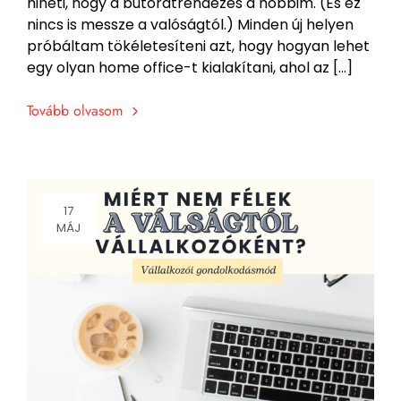
hiheti, hogy a bútorátrendezés a hobbim. (És ez
nincs is messze a valóságtól.) Minden új helyen
próbáltam tökéletesíteni azt, hogy hogyan lehet
egy olyan home office-t kialakítani, ahol az […]
Tovább olvasom
17
MÁJ