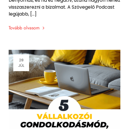
benyomás, és ha ez negatív, utána nagyon nehéz
visszaszerezni a bizalmat. A Szövegelő Podcast
legújabb, […]
Tovább olvasom
28
JÚL