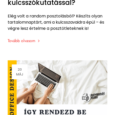
kulcsszókutatással?
Elég volt a random posztolásból? Készíts olyan
tartalomnaptárt, ami a kulcsszavaidra épül – és
végre lesz értelme a posztötleteknek is!
Tovább olvasom
20
MÁJ