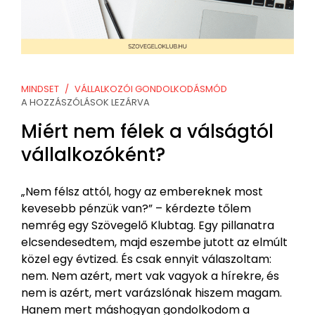
MINDSET
VÁLLALKOZÓI GONDOLKODÁSMÓD
A HOZZÁSZÓLÁSOK LEZÁRVA
Miért nem félek a válságtól
vállalkozóként?
„Nem félsz attól, hogy az embereknek most
kevesebb pénzük van?” – kérdezte tőlem
nemrég egy Szövegelő Klubtag. Egy pillanatra
elcsendesedtem, majd eszembe jutott az elmúlt
közel egy évtized. És csak ennyit válaszoltam:
nem. Nem azért, mert vak vagyok a hírekre, és
nem is azért, mert varázslónak hiszem magam.
Hanem mert máshogyan gondolkodom a