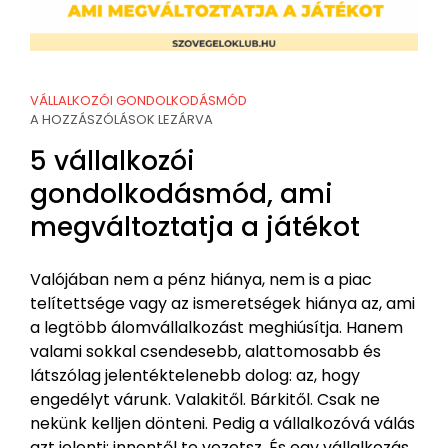
VÁLLALKOZÓI GONDOLKODÁSMÓD
A HOZZÁSZÓLÁSOK LEZÁRVA
5 vállalkozói
gondolkodásmód, ami
megváltoztatja a játékot
Valójában nem a pénz hiánya, nem is a piac
telítettsége vagy az ismeretségek hiánya az, ami
a legtöbb álomvállalkozást meghiúsítja. Hanem
valami sokkal csendesebb, alattomosabb és
látszólag jelentéktelenebb dolog: az, hogy
engedélyt várunk. Valakitől. Bárkitől. Csak ne
nekünk kelljen dönteni. Pedig a vállalkozóvá válás
azt jelenti: innentől te vezetsz. És egy vállalkozás