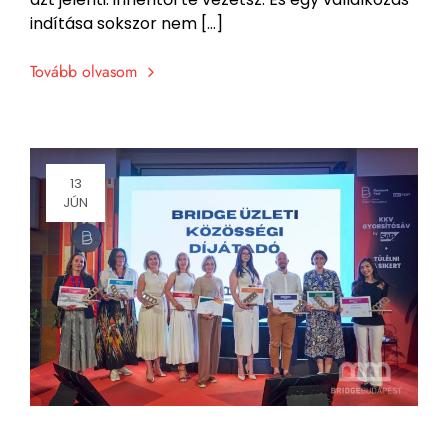
indítása sokszor nem […]
Tovább olvasom
13
JÚN