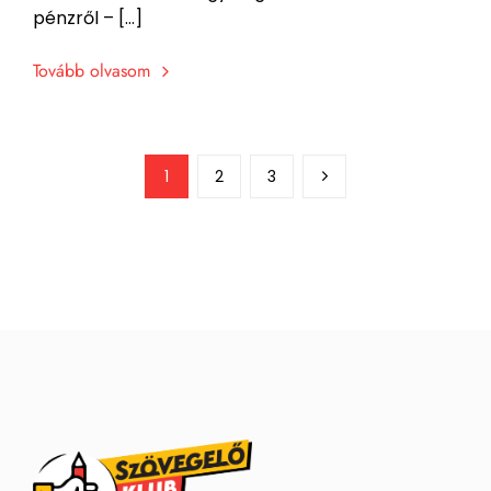
pénzről – […]
Tovább olvasom
1
2
3