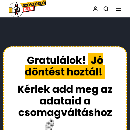
NAVI
Gratulálok!
Jó
döntést hoztál!
Kérlek add meg az
adataid a
csomagváltáshoz