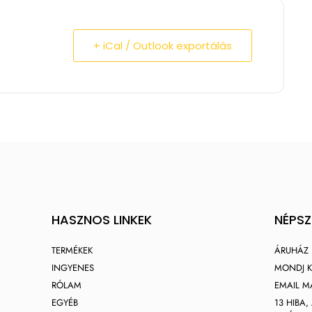
+ iCal / Outlook exportálás
HASZNOS LINKEK
NÉPS
TERMÉKEK
ÁRUHÁZ
INGYENES
MONDJ K
RÓLAM
EMAIL M
EGYÉB
13 HIBA,