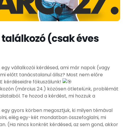
találkozó (csak éves
n egy vállalkozói kérdésed, ami már napok (vagy
mi előtt tanácstalanul állsz? Most nem előre
 kérdéseidre fókuszálunk!
kozón (március 24.) közösen ötletelünk, problémát
lataiból. Te hozod a kérdést, mi hozzuk a
, egy gyors körben megosztjuk, ki milyen témával
lni, elég egy-két mondatban összefoglalni, mi
an. (Ha nincs konkrét kérdésed, az sem gond, akkor