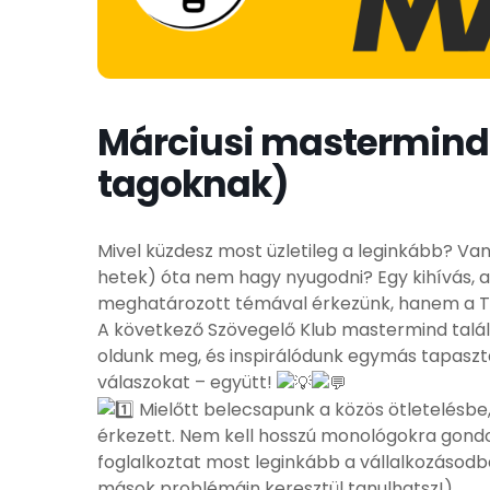
Márciusi mastermind 
tagoknak)
Mivel küzdesz most üzletileg a leginkább? Va
hetek) óta nem hagy nyugodni? Egy kihívás, a
meghatározott témával érkezünk, hanem a TE
A következő Szövegelő Klub mastermind talál
oldunk meg, és inspirálódunk egymás tapaszta
válaszokat – együtt!
Mielőtt belecsapunk a közös ötletelésbe
érkezett. Nem kell hosszú monológokra gondo
foglalkoztat most leginkább a vállalkozásodb
mások problémáin keresztül tanulhatsz!)