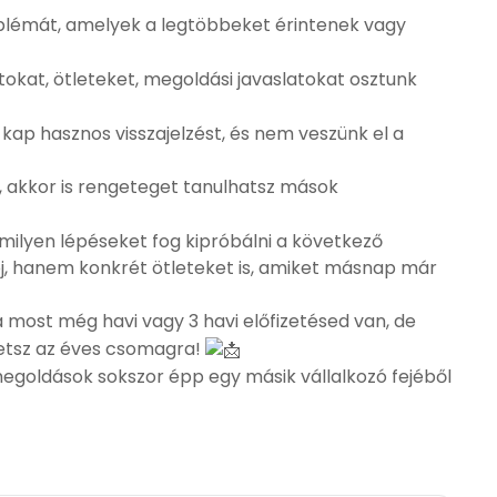
blémát, amelyek a legtöbbeket érintenek vagy
okat, ötleteket, megoldási javaslatokat osztunk
i kap hasznos visszajelzést, és nem veszünk el a
 akkor is rengeteget tanulhatsz mások
 milyen lépéseket fog kipróbálni a következő
pj, hanem konkrét ötleteket is, amiket másnap már
 most még havi vagy 3 havi előfizetésed van, de
phetsz az éves csomagra!
 megoldások sokszor épp egy másik vállalkozó fejéből