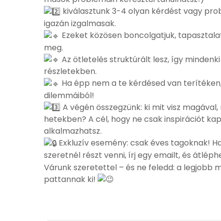
kiválasztunk 3-4 olyan kérdést vagy pro
igazán izgalmasak.
Ezeket közösen boncolgatjuk, tapasztalat
meg.
Az ötletelés struktúrált lesz, így mindenk
részletekben.
Ha épp nem a te kérdésed van terítéken,
dilemmáiból!
A végén összegzünk: ki mit visz magával,
hetekben? A cél, hogy ne csak inspirációt ka
alkalmazhatsz.
Exkluzív esemény: csak éves tagoknak! Ha
szeretnél részt venni, írj egy emailt, és átlé
Várunk szeretettel – és ne feledd: a legjobb
pattannak ki!