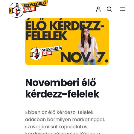
NAVI
Novemberi élő
kérdezz-felelek
Ebben az élő kérdezz-felelek
adásban bármilyen marketinggel,
szövegírással kapcsolatos
kérdésedre válaszolok. Kérlek, a