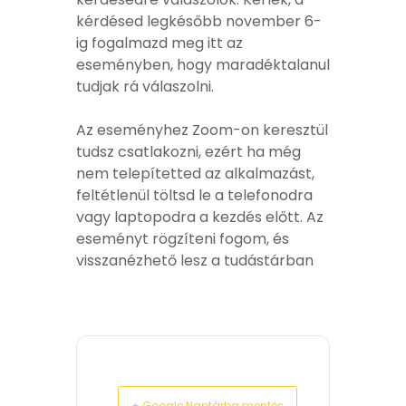
kérdésed legkésőbb november 6-
ig fogalmazd meg itt az
eseményben, hogy maradéktalanul
tudjak rá válaszolni.
Az eseményhez Zoom-on keresztül
tudsz csatlakozni, ezért ha még
nem telepítetted az alkalmazást,
feltétlenül töltsd le a telefonodra
vagy laptopodra a kezdés előtt. Az
eseményt rögzíteni fogom, és
visszanézhető lesz a tudástárban
+ Google Naptárba mentés