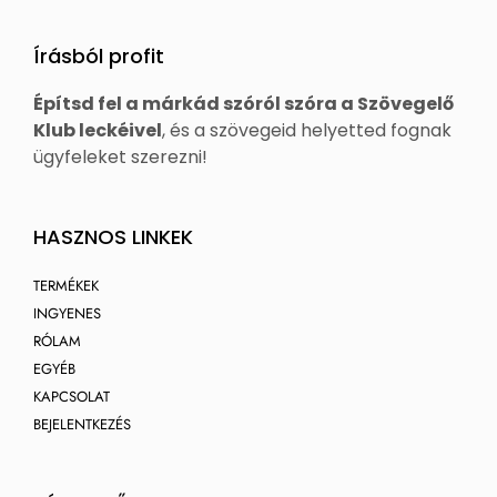
Írásból profit
Építsd fel a márkád szóról szóra a Szövegelő
Klub leckéivel
, és a szövegeid helyetted fognak
ügyfeleket szerezni!
HASZNOS LINKEK
TERMÉKEK
INGYENES
RÓLAM
EGYÉB
KAPCSOLAT
BEJELENTKEZÉS