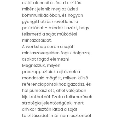
az általánosítás és a torzítás
miként jelenik meg az üzleti
kommunikációban, és hogyan
gyengítheti észrevétlenül a
pozíciódat – mindezt azért, hogy
felismerd a saját működési
mintázataidat.
A workshop során a saját
mintaszövegeiden fogsz dolgozni,
azokat fogod elemezni.
Megnézzük, milyen
preszuppozíciók rejtőznek a
mondataid mögött, milyen külső
referenciapontokhoz igazodsz, és
hol puhítasz ott, ahol valójában
kijelenthetnél. Ezek a felismerések
stratégiai jelentőségűek, mert
amikor tisztán látod a saját
torzításaidat, már nem ösztönből