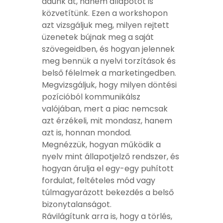
adunk át, hanem állapotot is
közvetítünk. Ezen a workshopon
azt vizsgáljuk meg, milyen rejtett
üzenetek bújnak meg a saját
szövegeidben, és hogyan jelennek
meg bennük a nyelvi torzítások és
belső félelmek a marketingedben.
Megvizsgáljuk, hogy milyen döntési
pozícióból kommunikálsz
valójában, mert a piac nemcsak
azt érzékeli, mit mondasz, hanem
azt is, honnan mondod.
Megnézzük, hogyan működik a
nyelv mint állapotjelző rendszer, és
hogyan árulja el egy-egy puhított
fordulat, feltételes mód vagy
túlmagyarázott bekezdés a belső
bizonytalanságot.
Rávilágítunk arra is, hogy a törlés,