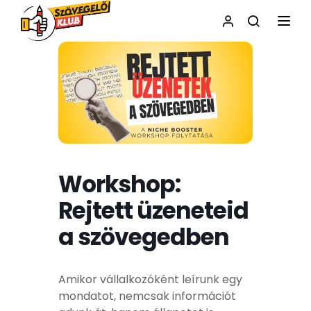
NAVI
Workshop:
Rejtett üzeneteid
a szövegedben
Amikor vállalkozóként leírunk egy
mondatot, nemcsak információt