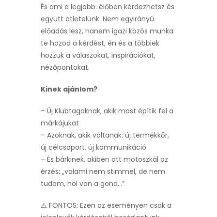
És ami a legjobb: élőben kérdezhetsz és
együtt ötletelünk. Nem egyirányú
előadás lesz, hanem igazi közös munka:
te hozod a kérdést, én és a többiek
hozzuk a válaszokat, inspirációkat,
nézőpontokat.
Kinek ajánlom?
– Új Klubtagoknak, akik most építik fel a
márkájukat
– Azoknak, akik váltanak: új termékkör,
új célcsoport, új kommunikáció
– És bárkinek, akiben ott motoszkál az
érzés: „valami nem stimmel, de nem
tudom, hol van a gond…”
⚠️ FONTOS: Ezen az eseményen csak a