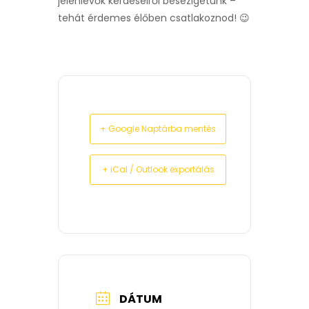
jelenlevők kérdéseiről besézlgetünk –
tehát érdemes élőben csatlakoznod! 😉
+ Google Naptárba mentés
+ iCal / Outlook exportálás
DÁTUM