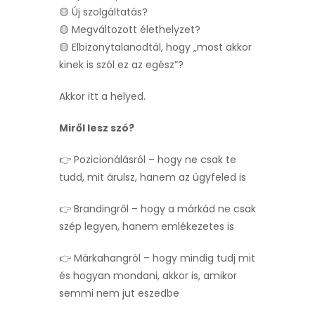
🟡 Új szolgáltatás?
🟡 Megváltozott élethelyzet?
🟡 Elbizonytalanodtál, hogy „most akkor
kinek is szól ez az egész”?
Akkor itt a helyed.
Miről lesz szó?
👉 Pozicionálásról – hogy ne csak te
tudd, mit árulsz, hanem az ügyfeled is
👉 Brandingről – hogy a márkád ne csak
szép legyen, hanem emlékezetes is
👉 Márkahangról – hogy mindig tudj mit
és hogyan mondani, akkor is, amikor
semmi nem jut eszedbe