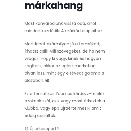
márkahang
Most kanyarodjunk vissza oda, ahol
minden kezdődik: A márkád alapjaihoz.
Mert lehet akármilyen jó a terméked,
írhatsz csilli-villi szövegeket, de ha nem
világos, hogy ki vagy, kinek és hogyan
segítesz, akkor az egész marketing
olyan lesz, mint egy eltévedt galamb a
plázában. 🕊️
Ez a tematikus Zoomos kérdezz-felelek
azoknak szól, akik vagy most érkeztek a
Klubba, vagy épp újraértelmezik, amit
eddig csináltak.
🟡 Új célcsoport?