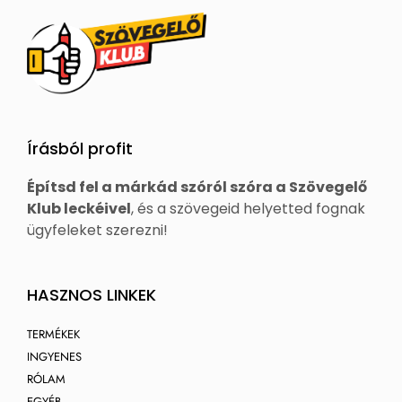
Írásból profit
Építsd fel a márkád szóról szóra a Szövegelő
Klub leckéivel
, és a szövegeid helyetted fognak
ügyfeleket szerezni!
HASZNOS LINKEK
TERMÉKEK
INGYENES
RÓLAM
EGYÉB