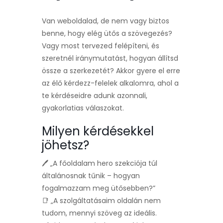
Van weboldalad, de nem vagy biztos
benne, hogy elég ütős a szövegezés?
Vagy most tervezed felépíteni, és
szeretnél iránymutatást, hogyan állítsd
össze a szerkezetét? Akkor gyere el erre
az élő kérdezz-felelek alkalomra, ahol a
te kérdéseidre adunk azonnali,
gyakorlatias válaszokat.
Milyen kérdésekkel
jöhetsz?
🖊️ „A főoldalam hero szekciója túl
általánosnak tűnik – hogyan
fogalmazzam meg ütősebben?”
📑 „A szolgáltatásaim oldalán nem
tudom, mennyi szöveg az ideális.