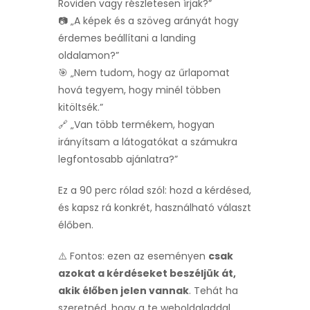
Röviden vagy részletesen írjak?”
📷 „A képek és a szöveg arányát hogy
érdemes beállítani a landing
oldalamon?”
🎯 „Nem tudom, hogy az űrlapomat
hová tegyem, hogy minél többen
kitöltsék.”
🔗 „Van több termékem, hogyan
irányítsam a látogatókat a számukra
legfontosabb ajánlatra?”
Ez a 90 perc rólad szól: hozd a kérdésed,
és kapsz rá konkrét, használható választ
élőben.
⚠️ Fontos: ezen az eseményen
csak
azokat a kérdéseket beszéljük át,
akik élőben jelen vannak
. Tehát ha
szeretnéd, hogy a te weboldaladdal