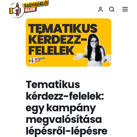
NAVI
Tematikus
kérdezz-felelek:
egy kampány
megvalósítása
lépésről-lépésre